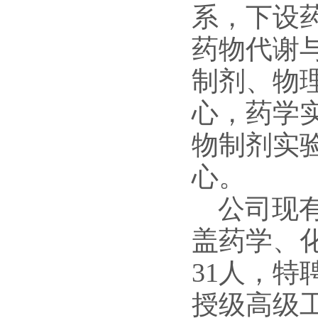
系，下设
药物代谢
制剂、物
心，药学
物制剂实
心。
公司现有
盖药学、
31人，特
授级高级