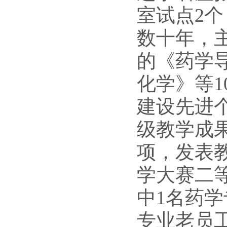
室试点2
数十年，
的《药学
化学》等
建设先进
级教学成
项，发表
学大赛二
中1名药
专业老员