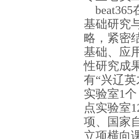
beat
基础研究
略，紧密
基础、应
性研究成
有“兴辽
实验室1个
点实验室1
项、国家自
立项横向课