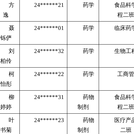
方
24
******
21
药学
食品科
逸
程二
聂
24
******
01
药学
临床药
铄俨
刘
24
******
32
药学
生物工
柏伶
柯
24
******
22
药学
工商
怡彤
柳
24
******
31
药物
食品科
婷婷
制剂
程二
叶
24
******
23
药物
医疗产
书菊
制剂
二班