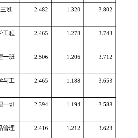
学三班
2.482
1.320
3.802
学工程
2.465
1.278
3.743
理一班
2.506
1.206
3.712
学与工
2.465
1.188
3.653
班
理一班
2.394
1.194
3.588
品管理
2.416
1.212
3.628