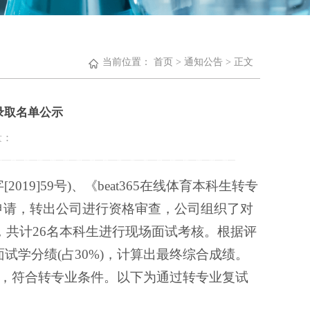
当前位置：
首页
>
通知公告
>
正文
录取名单公示
量：
019]59号)、《beat365在线体育本科生转专
本人申请，转出公司进行资格审查，公司组织了对
，共计26名本科生进行现场面试考核。根据评
试学分绩(占30%)，计算出最终综合成绩。
试，符合转专业条件。以下为通过转专业复试