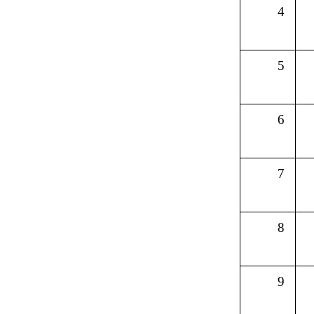
4
5
6
7
8
9