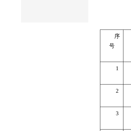
序
号
1
2
3