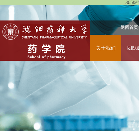
365b
返回首页
关于我们
团队