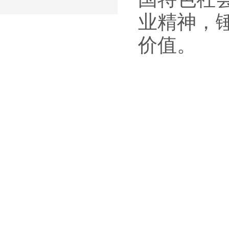
业精神，
价值。