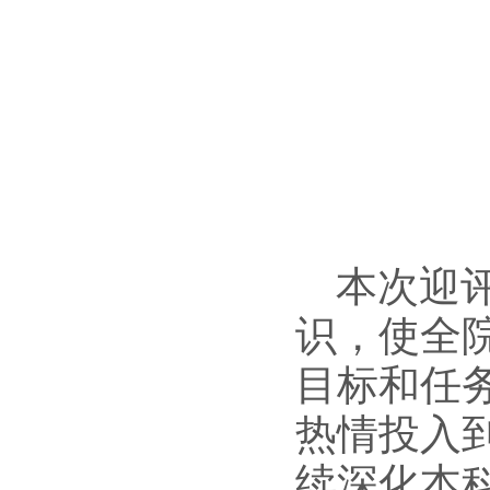
本次迎
识，使全
目标和任
热情投入
续深化本